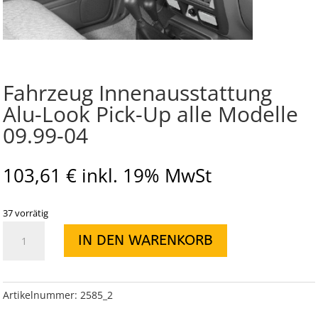
Fahrzeug Innenausstattung
Alu-Look Pick-Up alle Modelle
09.99-04
103,61
€
inkl. 19% MwSt
37 vorrätig
Fahrzeug
IN DEN WARENKORB
Innenausstattung
Alu-
Look
Pick-
Artikelnummer:
2585_2
Up