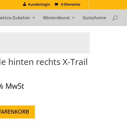
Kundenlogin
0-Elemente
lektro-Zubehör
Winterdienst
Gutscheine
 hinten rechts X-Trail
9% MwSt
WARENKORB