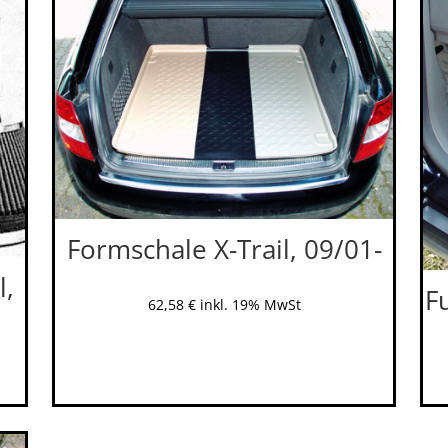
Formschale X-Trail, 09/01-
l,
F
62,58
€
inkl. 19% MwSt