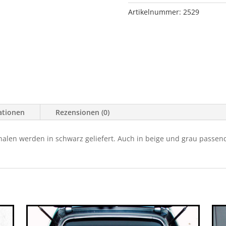
Trail
Artikelnummer:
2529
09/01-
Menge
ationen
Rezensionen (0)
alen werden in schwarz geliefert. Auch in beige und grau passen