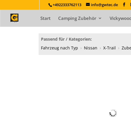
+4922333762113
info@gwtec.de
Start
Camping Zubehör
Vickywood
Passend für / Kategorien:
Fahrzeug nach Typ
›
Nissan
›
X-Trail
›
Zub