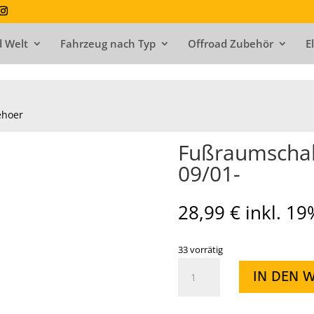
 Welt
Fahrzeug nach Typ
Offroad Zubehör
E
ehoer
Fußraumschale
09/01-
28,99
€
inkl. 1
33 vorrätig
Fußraumschale
IN DEN 
hinten
rechts
X-