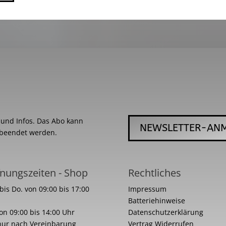
s und Infos. Das Abo kann
NEWSLETTER-AN
 beendet werden.
nungszeiten - Shop
Rechtliches
bis Do. von 09:00 bis 17:00
Impressum
Batteriehinweise
von 09:00 bis 14:00 Uhr
Datenschutzerklärung
nur nach Vereinbarung
Vertrag Widerrufen