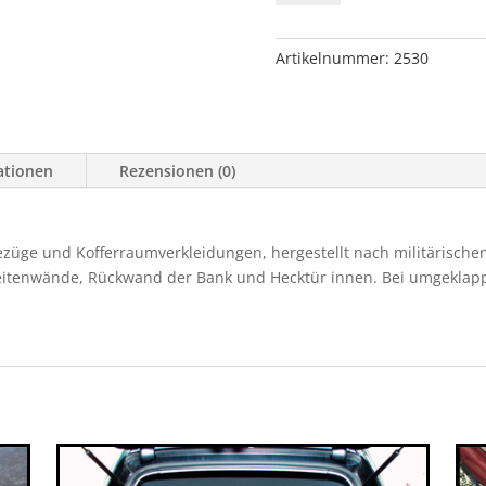
Kofferraumverkleidungen
Nissan
Pickup
Artikelnummer:
2530
X-
Trail-
Menge
ationen
Rezensionen (0)
bezüge und Kofferraumverkleidungen, hergestellt nach militärischen
eitenwände, Rückwand der Bank und Hecktür innen. Bei umgeklap