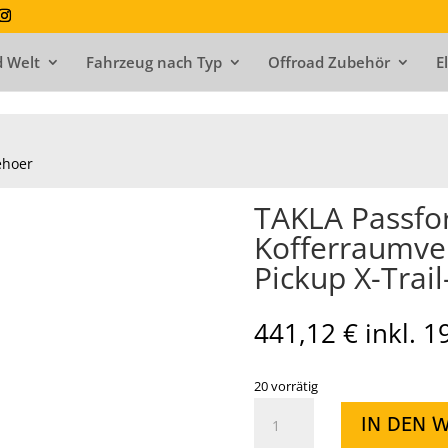
 Welt
Fahrzeug nach Typ
Offroad Zubehör
E
ehoer
TAKLA Passfo
Kofferraumve
Pickup X-Trail
441,12
€
inkl. 
20 vorrätig
TAKLA
IN DEN 
Passform-