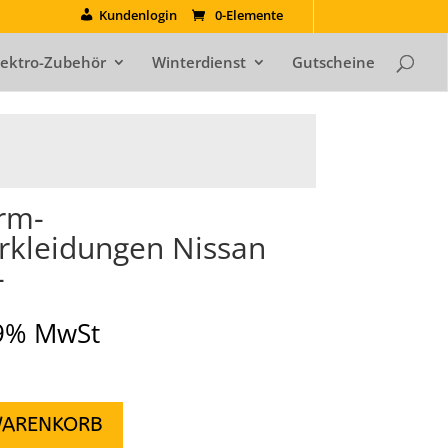
Kundenlogin
0-Elemente
lektro-Zubehör
Winterdienst
Gutscheine
rm-
rkleidungen Nissan
-
19% MwSt
WARENKORB