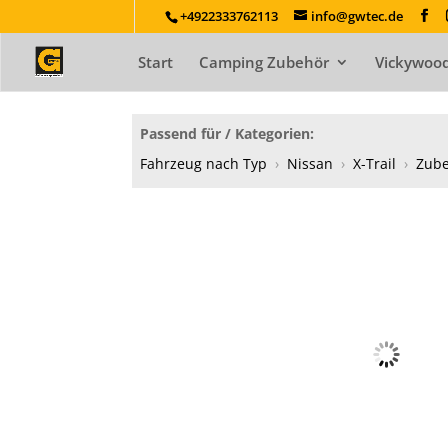
+4922333762113
info@gwtec.de
Start
Camping Zubehör
Vickywood
Passend für / Kategorien:
Fahrzeug nach Typ
›
Nissan
›
X-Trail
›
Zub