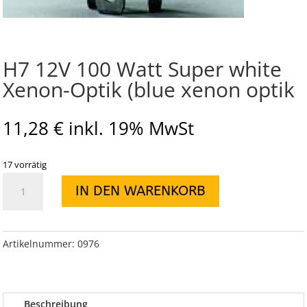
H7 12V 100 Watt Super white
Xenon-Optik (blue xenon optik
11,28
€
inkl. 19% MwSt
17 vorrätig
H7
IN DEN WARENKORB
12V
100
Watt
Super
Artikelnummer:
0976
white
Xenon-
Optik
Beschreibung
(blue