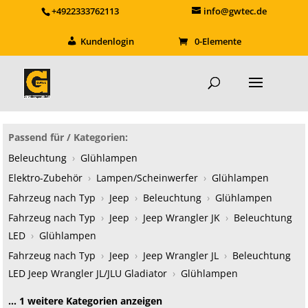
+4922333762113
info@gwtec.de
Kundenlogin
0-Elemente
Passend für / Kategorien:
Beleuchtung
›
Glühlampen
Elektro-Zubehör
›
Lampen/Scheinwerfer
›
Glühlampen
Fahrzeug nach Typ
›
Jeep
›
Beleuchtung
›
Glühlampen
Fahrzeug nach Typ
›
Jeep
›
Jeep Wrangler JK
›
Beleuchtung
LED
›
Glühlampen
Fahrzeug nach Typ
›
Jeep
›
Jeep Wrangler JL
›
Beleuchtung
LED Jeep Wrangler JL/JLU Gladiator
›
Glühlampen
… 1 weitere Kategorien anzeigen