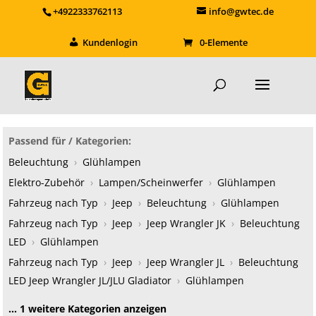
+4922333762113
info@gwtec.de
Kundenlogin
0-Elemente
Passend für / Kategorien:
Beleuchtung
›
Glühlampen
Elektro-Zubehör
›
Lampen/Scheinwerfer
›
Glühlampen
Fahrzeug nach Typ
›
Jeep
›
Beleuchtung
›
Glühlampen
Fahrzeug nach Typ
›
Jeep
›
Jeep Wrangler JK
›
Beleuchtung
LED
›
Glühlampen
Fahrzeug nach Typ
›
Jeep
›
Jeep Wrangler JL
›
Beleuchtung
LED Jeep Wrangler JL/JLU Gladiator
›
Glühlampen
… 1 weitere Kategorien anzeigen