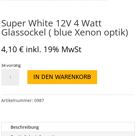
Super White 12V 4 Watt
Glassockel ( blue Xenon optik)
4,10
€
inkl. 19% MwSt
34 vorrätig
Super
IN DEN WARENKORB
White
12V
4
Watt
Artikelnummer:
0987
Glassockel
(
blue
Beschreibung
Xenon
optik)