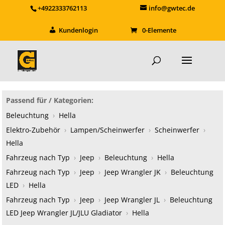
+4922333762113
info@gwtec.de
Kundenlogin
0-Elemente
Passend für / Kategorien:
Beleuchtung
›
Hella
Elektro-Zubehör
›
Lampen/Scheinwerfer
›
Scheinwerfer
›
Hella
Fahrzeug nach Typ
›
Jeep
›
Beleuchtung
›
Hella
Fahrzeug nach Typ
›
Jeep
›
Jeep Wrangler JK
›
Beleuchtung
LED
›
Hella
Fahrzeug nach Typ
›
Jeep
›
Jeep Wrangler JL
›
Beleuchtung
LED Jeep Wrangler JL/JLU Gladiator
›
Hella