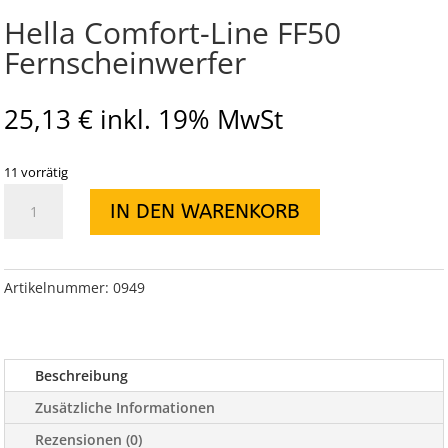
Hella Comfort-Line FF50
Fernscheinwerfer
25,13
€
inkl. 19% MwSt
11 vorrätig
Hella
IN DEN WARENKORB
Comfort-
Line
FF50
Fernscheinwerfer
Artikelnummer:
0949
Menge
Beschreibung
Zusätzliche Informationen
Rezensionen (0)