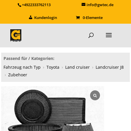
+4922333762113
info@gwtec.de
Kundenlogin
0-Elemente
Passend für / Kategorien:
Fahrzeug nach Typ
›
Toyota
›
Land cruiser
›
Landcruiser J8
›
Zubehoer