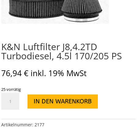
K&N Luftfilter J8,4.2TD
Turbodiesel, 4.5l 170/205 PS
76,94
€
inkl. 19% MwSt
25 vorrätig
K&N
IN DEN WARENKORB
Luftfilter
J8,4.2TD
Turbodiesel,
4.5l
Artikelnummer:
2177
170/205