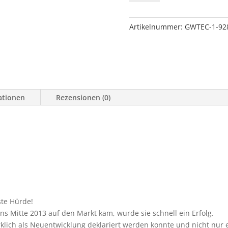
ZEON
10-
S
Artikelnummer:
GWTEC-1-92
PLATINUM
12V
4.500
KG
ZUGKRAFT
Menge
ationen
Rezensionen (0)
te Hürde!
ns Mitte 2013 auf den Markt kam, wurde sie schnell ein Erfolg.
wirklich als Neuentwicklung deklariert werden konnte und nicht nur