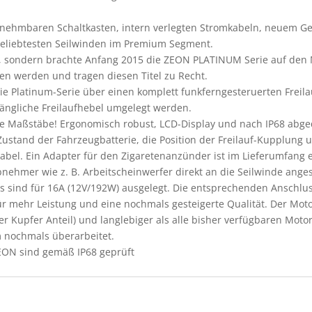
nehmbaren Schaltkasten, intern verlegten Stromkabeln, neuem Ge
 beliebtesten Seilwinden im Premium Segment.
, sondern brachte Anfang 2015 die ZEON PLATINUM Serie auf den Ma
n werden und tragen diesen Titel zu Recht.
 die Platinum-Serie über einen komplett funkferngesteruerten Frei
gängliche Freilaufhebel umgelegt werden.
e Maßstäbe! Ergonomisch robust, LCD-Display und nach IP68 abgedi
ustand der Fahrzeugbatterie, die Position der Freilauf-Kupplung 
el. Ein Adapter für den Zigaretenanzünder ist im Lieferumfang e
Abnehmer wie z. B. Arbeitscheinwerfer direkt an die Seilwinde an
ts sind für 16A (12V/192W) ausgelegt. Die entsprechenden Anschlu
r mehr Leistung und eine nochmals gesteigerte Qualität. Der Mot
rer Kupfer Anteil) und langlebiger als alle bisher verfügbaren Mo
m nochmals überarbeitet.
EON sind gemäß IP68 geprüft