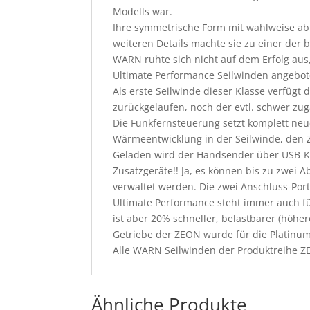
Modells war.
Ihre symmetrische Form mit wahlweise ab
weiteren Details machte sie zu einer der
WARN ruhte sich nicht auf dem Erfolg aus
Ultimate Performance Seilwinden angebote
Als erste Seilwinde dieser Klasse verfügt
zurückgelaufen, noch der evtl. schwer zu
Die Funkfernsteuerung setzt komplett neu
Wärmeentwicklung in der Seilwinde, den Z
Geladen wird der Handsender über USB-Kab
Zusatzgeräte!! Ja, es können bis zu zwei 
verwaltet werden. Die zwei Anschluss-Por
Ultimate Performance steht immer auch fü
ist aber 20% schneller, belastbarer (höhe
Getriebe der ZEON wurde für die Platinu
Alle WARN Seilwinden der Produktreihe Z
Ähnliche Produkte