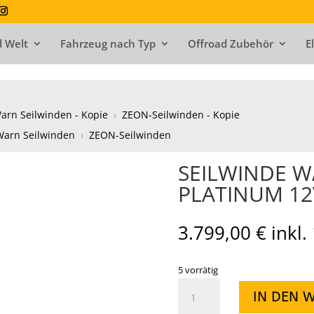
 Welt
Fahrzeug nach Typ
Offroad Zubehör
E
arn Seilwinden - Kopie
›
ZEON-Seilwinden - Kopie
Warn Seilwinden
›
ZEON-Seilwinden
SEILWINDE W
PLATINUM 12
3.799,00
€
inkl
5 vorrätig
SEILWINDE
IN DEN 
WARN