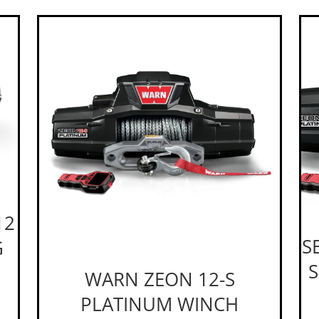
12
S
G
S
WARN ZEON 12-S
PLATINUM WINCH