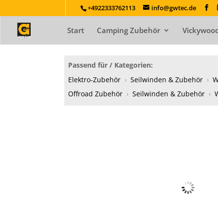
+4922333762113
info@gwtec.de
Start
Camping Zubehör
Vickywood
Passend für / Kategorien:
Elektro-Zubehör
›
Seilwinden & Zubehör
›
W
Offroad Zubehör
›
Seilwinden & Zubehör
›