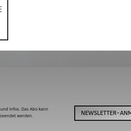
E
s und Infos. Das Abo kann
NEWSLETTER-AN
 beendet werden.