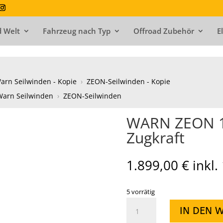
 Welt
Fahrzeug nach Typ
Offroad Zubehör
E
arn Seilwinden - Kopie
›
ZEON-Seilwinden - Kopie
Warn Seilwinden
›
ZEON-Seilwinden
WARN ZEON 10
Zugkraft
1.899,00
€
inkl
5 vorrätig
WARN
IN DEN 
ZEON