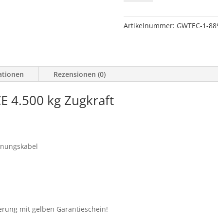
10,
12-
V,
Artikelnummer:
GWTEC-1-88
CE
4.500
kg
Zugkraft
ationen
Rezensionen (0)
Menge
E 4.500 kg Zugkraft
enungskabel
ierung mit gelben Garantieschein!