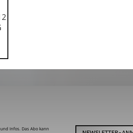
12
G
s und Infos. Das Abo kann
NEWSLETTER-AN