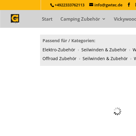
+4922333762113
info@gwtec.de
Start
Camping Zubehör
Vickywood
Passend für / Kategorien:
Elektro-Zubehör
›
Seilwinden & Zubehör
›
W
Offroad Zubehör
›
Seilwinden & Zubehör
›