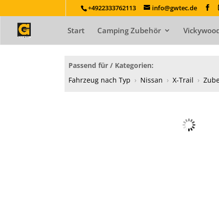
+4922333762113
info@gwtec.de
Start
Camping Zubehör
Vickywood
Passend für / Kategorien:
Fahrzeug nach Typ
›
Nissan
›
X-Trail
›
Zub