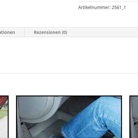
X-
Artikelnummer:
2561_1
Trail
Menge
ationen
Rezensionen (0)