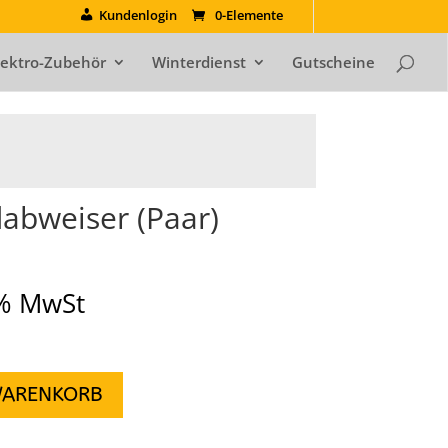
Kundenlogin
0-Elemente
lektro-Zubehör
Winterdienst
Gutscheine
dabweiser (Paar)
9% MwSt
WARENKORB