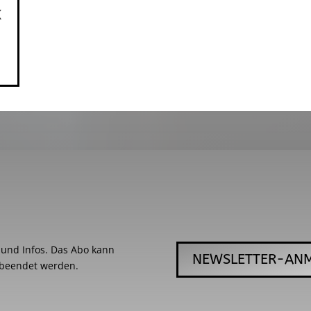
x
s und Infos. Das Abo kann
NEWSLETTER-AN
 beendet werden.