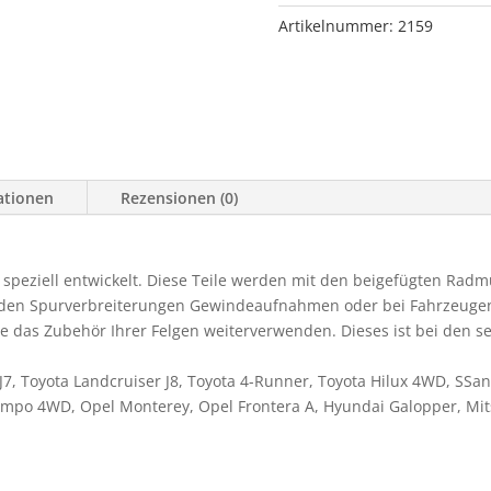
Stück)
Artikelnummer:
2159
60mm/each
axle,
LK:
6-
1
Menge
ationen
Rezensionen (0)
peziell entwickelt. Diese Teile werden mit den beigefügten Radm
an den Spurverbreiterungen Gewindeaufnahmen oder bei Fahrzeuge
ie das Zubehör Ihrer Felgen weiterverwenden. Dieses ist bei den 
 J7, Toyota Landcruiser J8, Toyota 4-Runner, Toyota Hilux 4WD, SS
ampo 4WD, Opel Monterey, Opel Frontera A, Hyundai Galopper, Mit