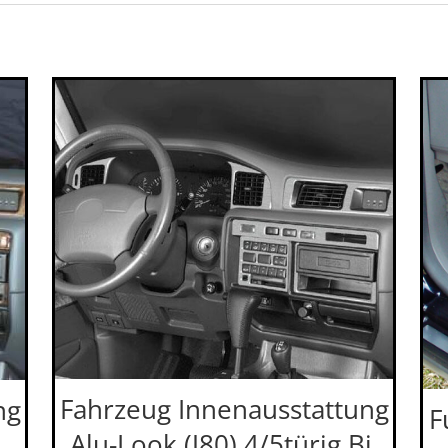
Fahrzeug Innenausstattung
ng
F
Alu-Look (J80) 4/5türig Bj.