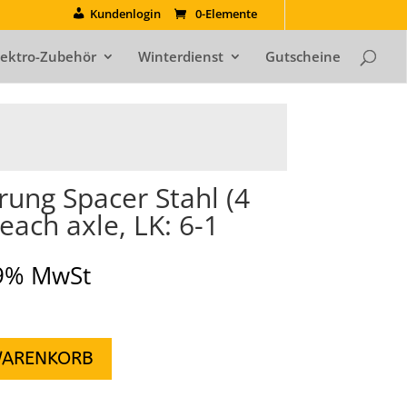
Kundenlogin
0-Elemente
lektro-Zubehör
Winterdienst
Gutscheine
rung Spacer Stahl (4
ach axle, LK: 6-1
19% MwSt
WARENKORB