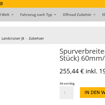
 Welt
Fahrzeug nach Typ
Offroad Zubehör
E
Landcruiser J8
›
Zubehoer
Spurverbreite
Stück) 60mm/e
255,44
€
inkl. 
34 vorrätig
Spurverbreiterung
IN DEN 
Spacer
Stahl
(4