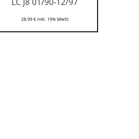
LC J8 01/90-12/97
28,99
€
inkl. 19% MwSt