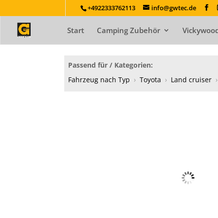
+4922333762113
info@gwtec.de
Start
Camping Zubehör
Vickywood
Passend für / Kategorien:
Fahrzeug nach Typ
›
Toyota
›
Land cruiser
›