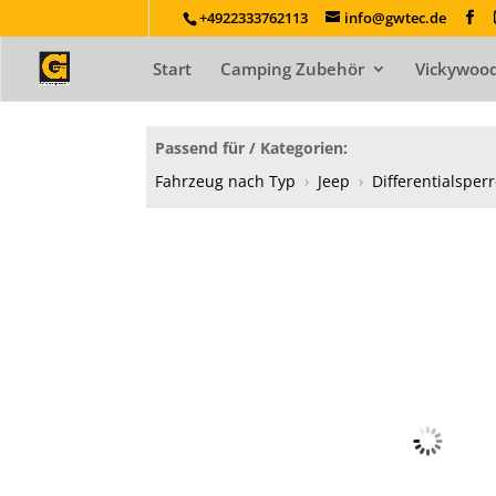
+4922333762113
info@gwtec.de
Start
Camping Zubehör
Vickywood
Passend für / Kategorien:
Fahrzeug nach Typ
›
Jeep
›
Differentialsper