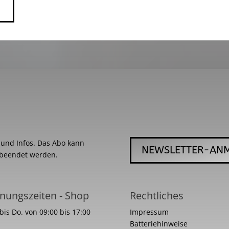
s und Infos. Das Abo kann
NEWSLETTER-AN
 beendet werden.
nungszeiten - Shop
Rechtliches
bis Do. von 09:00 bis 17:00
Impressum
Batteriehinweise