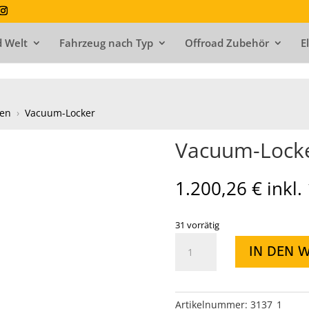
 Welt
Fahrzeug nach Typ
Offroad Zubehör
E
ren
›
Vacuum-Locker
Vacuum-Locke
1.200,26
€
inkl
31 vorrätig
Vacuum-
IN DEN 
Locker
D30
3.73up
Menge
Artikelnummer:
3137_1