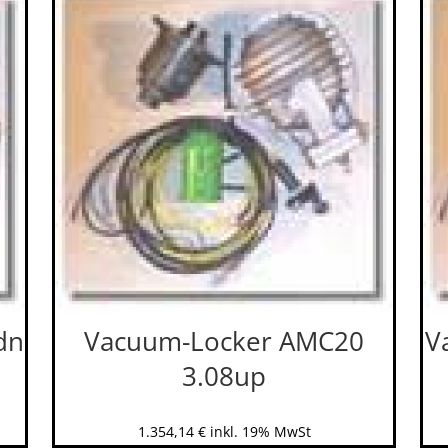
dn
Vacuum-Locker AMC20
V
3.08up
1.354,14
€
inkl. 19% MwSt