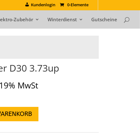
Kundenlogin
0-Elemente
lektro-Zubehör
Winterdienst
Gutscheine
r D30 3.73up
. 19% MwSt
WARENKORB